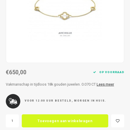
Kettingen
Reserveleesbrillen
Kettingen
Reserveleesbrillen
Armbanden
Oordoppen
Armbanden
Oordoppen
€650,00
OP VOORRAAD
Vakmanschap in tijdloos 18k gouden juwelen. 0.070 CT
Lees meer
VOOR 12:00 UUR BESTELD, MORGEN IN HUIS.
Toevoegen aan winkelwagen