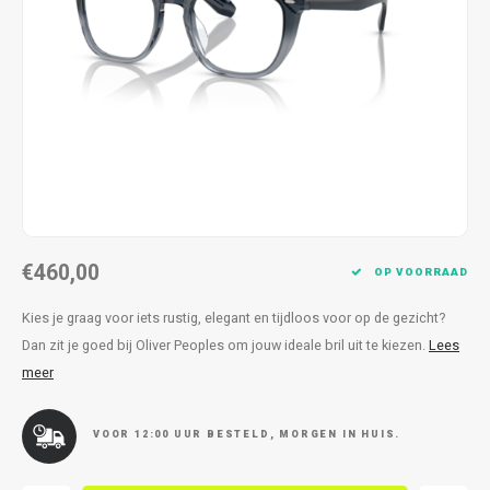
Kettingen
Reserveleesbrillen
Kettingen
Reserveleesbrillen
Armbanden
Oordoppen
Armbanden
Oordoppen
€460,00
OP VOORRAAD
Kies je graag voor iets rustig, elegant en tijdloos voor op de gezicht?
Dan zit je goed bij Oliver Peoples om jouw ideale bril uit te kiezen.
Lees
meer
VOOR 12:00 UUR BESTELD, MORGEN IN HUIS.