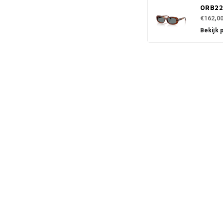
0RB22
€162,0
Bekijk 