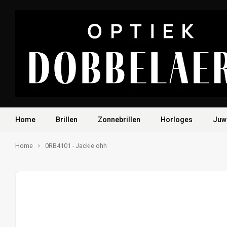
Home
Brillen
Zonnebrillen
Horloges
Juw
Home
0RB4101 - Jackie ohh