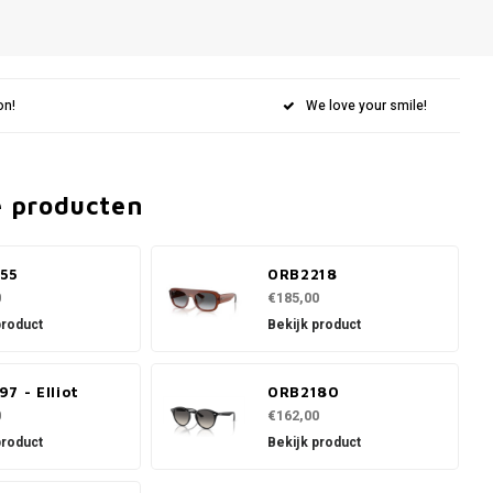
on!
We love your smile!
e producten
55
0RB2218
0
€185,00
product
Bekijk product
7 - Elliot
0RB2180
0
€162,00
product
Bekijk product