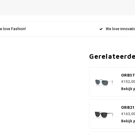
e love Fashion!
We love innovati
Gerelateerd
0RB37
€152,0
Bekijk 
0RB219
€163,0
Bekijk 