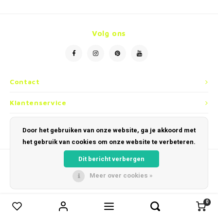
Volg ons
Contact
Klantenservice
Mijn account
Door het gebruiken van onze website, ga je akkoord met
het gebruik van cookies om onze website te verbeteren.
Dit bericht verbergen
Meer over cookies »
© Copyright 2026 Optiek en Horloges Dobbelaere - Powered by
Lightspeed
-
Theme by
Shopmonkey
0
0
Vergelijk producten