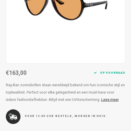
Kettingen
Reserveleesbrillen
Kettingen
Reserveleesbrillen
Armbanden
Oordoppen
Armbanden
Oordoppen
€163,00
OP VOORRAAD
Ray-Ban zonnebrillen staan wereldwijd bekend om hun iconische stijl en
topkwaliteit. Perfect voor elke gelegenheid en een must-have voor
iedere fashionliefhebber. Altijd met een UV-bescherming.
Lees meer
VOOR 12:00 UUR BESTELD, MORGEN IN HUIS.