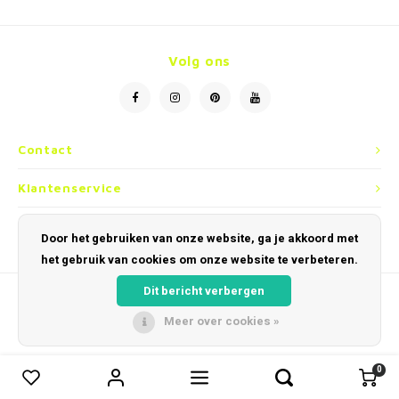
Volg ons
Contact
Klantenservice
Mijn account
Door het gebruiken van onze website, ga je akkoord met
het gebruik van cookies om onze website te verbeteren.
Dit bericht verbergen
Meer over cookies »
© Copyright 2026 Optiek en Horloges Dobbelaere - Powered by
Lightspeed
-
Theme by
Shopmonkey
0
0
Vergelijk producten