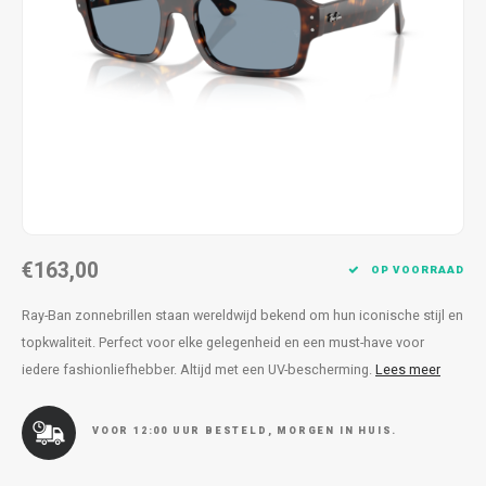
Kettingen
Reserveleesbrillen
Kettingen
Reserveleesbrillen
Armbanden
Oordoppen
Armbanden
Oordoppen
€163,00
OP VOORRAAD
Ray-Ban zonnebrillen staan wereldwijd bekend om hun iconische stijl en
topkwaliteit. Perfect voor elke gelegenheid en een must-have voor
iedere fashionliefhebber. Altijd met een UV-bescherming.
Lees meer
VOOR 12:00 UUR BESTELD, MORGEN IN HUIS.