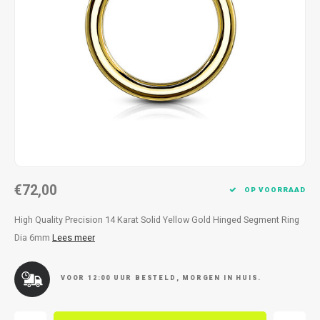
Kettingen
Reserveleesbrillen
Kettingen
Reserveleesbrillen
Armbanden
Oordoppen
Armbanden
Oordoppen
€72,00
OP VOORRAAD
High Quality Precision 14 Karat Solid Yellow Gold Hinged Segment Ring
Dia 6mm
Lees meer
VOOR 12:00 UUR BESTELD, MORGEN IN HUIS.