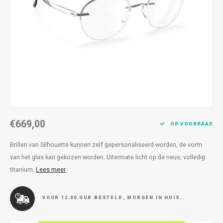
Kettingen
Reserveleesbrillen
Kettingen
Reserveleesbrillen
Armbanden
Oordoppen
Armbanden
Oordoppen
€669,00
OP VOORRAAD
Brillen van Silhouette kunnen zelf gepersonaliseerd worden, de vorm
van het glas kan gekozen worden. Uitermate licht op de neus, volledig
titanium.
Lees meer
VOOR 12:00 UUR BESTELD, MORGEN IN HUIS.