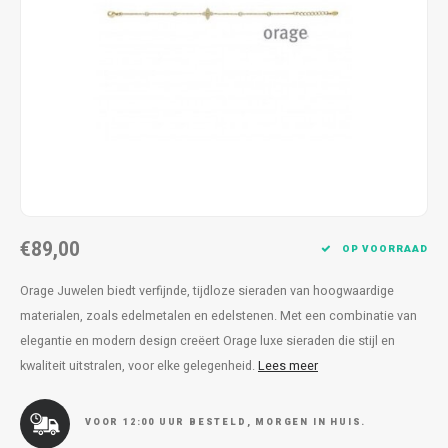
Kettingen
Reserveleesbrillen
Kettingen
Reserveleesbrillen
Armbanden
Oordoppen
Armbanden
Oordoppen
€89,00
OP VOORRAAD
Orage Juwelen biedt verfijnde, tijdloze sieraden van hoogwaardige
materialen, zoals edelmetalen en edelstenen. Met een combinatie van
elegantie en modern design creëert Orage luxe sieraden die stijl en
kwaliteit uitstralen, voor elke gelegenheid.
Lees meer
VOOR 12:00 UUR BESTELD, MORGEN IN HUIS.