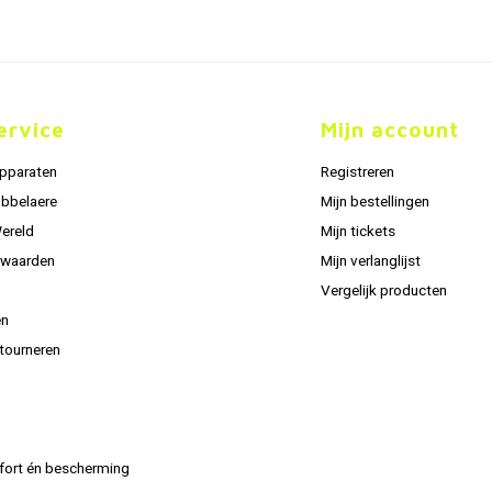
ervice
Mijn account
apparaten
Registreren
obbelaere
Mijn bestellingen
Wereld
Mijn tickets
rwaarden
Mijn verlanglijst
Vergelijk producten
en
tourneren
fort én bescherming