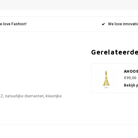
e love Fashion!
We love innovati
Gerelateerd
AH00
€99,00
Bekijk 
, natuurlijke diamanten, kleurrijke