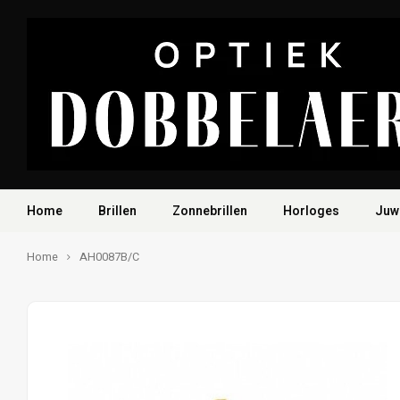
Home
Brillen
Zonnebrillen
Horloges
Juw
Home
AH0087B/C