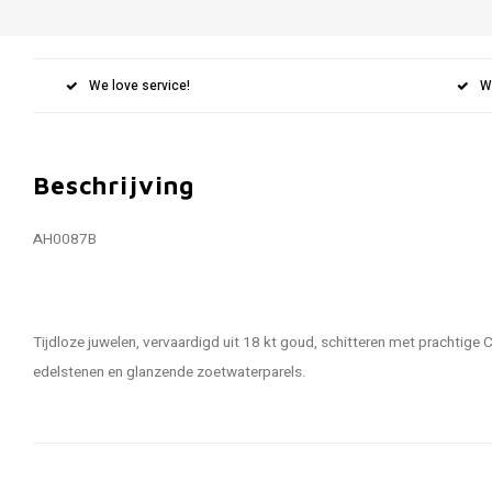
We love service!
W
Beschrijving
AH0087B
Tijdloze juwelen, vervaardigd uit 18 kt goud, schitteren met prachtige CZ
edelstenen en glanzende zoetwaterparels.