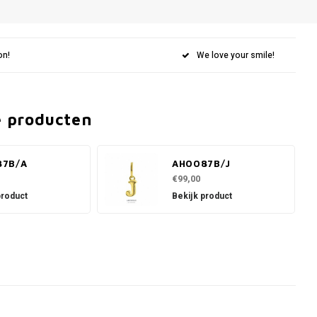
on!
We love your smile!
e producten
87B/A
AH0087B/J
€99,00
product
Bekijk product