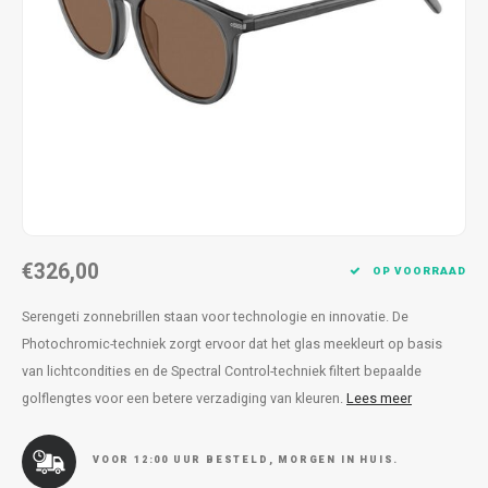
Kettingen
Reserveleesbrillen
Kettingen
Reserveleesbrillen
Armbanden
Oordoppen
Armbanden
Oordoppen
€326,00
OP VOORRAAD
Serengeti zonnebrillen staan voor technologie en innovatie. De
Photochromic-techniek zorgt ervoor dat het glas meekleurt op basis
van lichtcondities en de Spectral Control-techniek filtert bepaalde
golflengtes voor een betere verzadiging van kleuren.
Lees meer
VOOR 12:00 UUR BESTELD, MORGEN IN HUIS.