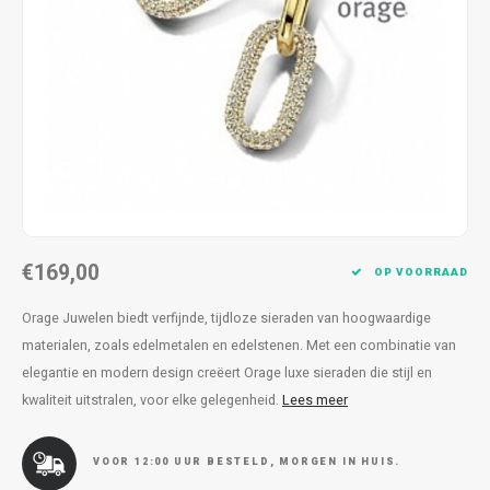
Kettingen
Reserveleesbrillen
Kettingen
Reserveleesbrillen
Armbanden
Oordoppen
Armbanden
Oordoppen
€169,00
OP VOORRAAD
Orage Juwelen biedt verfijnde, tijdloze sieraden van hoogwaardige
materialen, zoals edelmetalen en edelstenen. Met een combinatie van
elegantie en modern design creëert Orage luxe sieraden die stijl en
kwaliteit uitstralen, voor elke gelegenheid.
Lees meer
VOOR 12:00 UUR BESTELD, MORGEN IN HUIS.