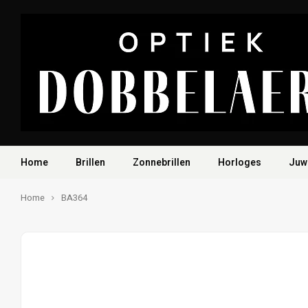
Home
Brillen
Zonnebrillen
Horloges
Juw
Home
BA364