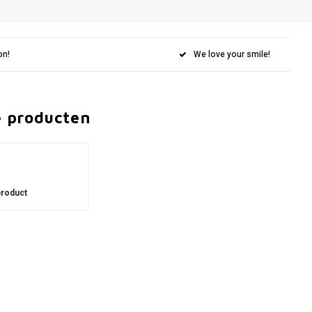
on!
We love your smile!
e producten
0
product