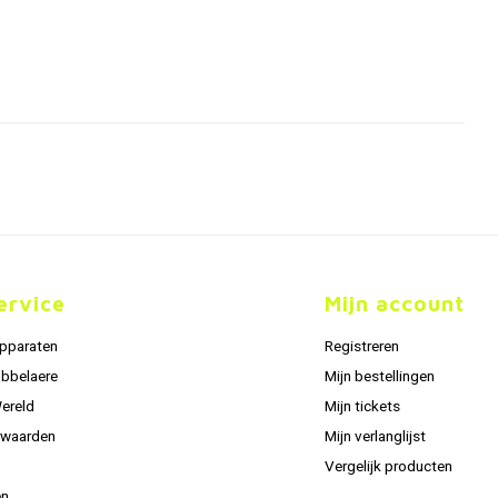
ervice
Mijn account
apparaten
Registreren
obbelaere
Mijn bestellingen
Wereld
Mijn tickets
rwaarden
Mijn verlanglijst
Vergelijk producten
en