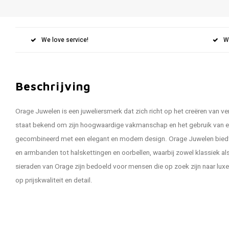
We love service!
W
Beschrijving
Orage Juwelen is een juweliersmerk dat zich richt op het creëren van ver
staat bekend om zijn hoogwaardige vakmanschap en het gebruik van e
gecombineerd met een elegant en modern design. Orage Juwelen biedt 
en armbanden tot halskettingen en oorbellen, waarbij zowel klassiek a
sieraden van Orage zijn bedoeld voor mensen die op zoek zijn naar luxe j
op prijskwaliteit en detail.