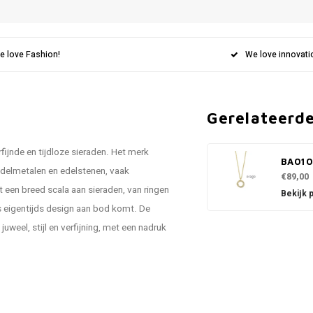
e love Fashion!
We love innovati
Gerelateerd
fijnde en tijdloze sieraden. Het merk
BA01
delmetalen en edelstenen, vaak
€89,00
een breed scala aan sieraden, van ringen
Bekijk 
ls eigentijds design aan bod komt. De
uweel, stijl en verfijning, met een nadruk