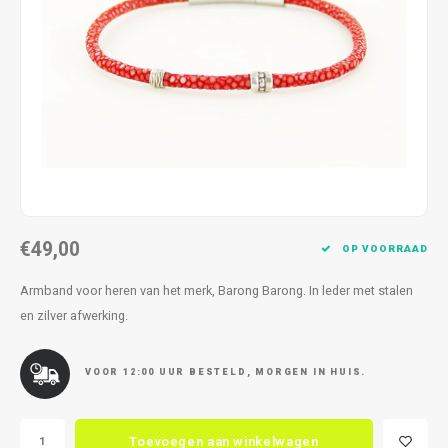
Kettingen
Reserveleesbrillen
Kettingen
Reserveleesbrillen
Armbanden
Oordoppen
Armbanden
Oordoppen
€49,00
OP VOORRAAD
Armband voor heren van het merk, Barong Barong. In leder met stalen
en zilver afwerking.
VOOR 12:00 UUR BESTELD, MORGEN IN HUIS.
Toevoegen aan winkelwagen