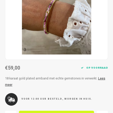
Kettingen
Reserveleesbrillen
Kettingen
Reserveleesbrillen
Armbanden
Oordoppen
Armbanden
Oordoppen
€59,00
OP VOORRAAD
18 karaat gold plated armband met echte gemstones in verwerkt.
Lees
meer
VOOR 12:00 UUR BESTELD, MORGEN IN HUIS.