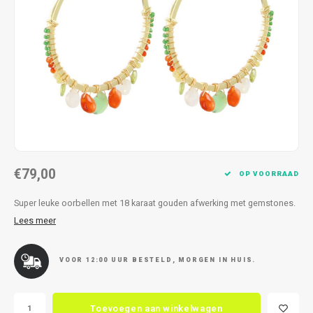
Kettingen
Reserveleesbrillen
Kettingen
Reserveleesbrillen
Armbanden
Oordoppen
Armbanden
Oordoppen
€79,00
OP VOORRAAD
Super leuke oorbellen met 18 karaat gouden afwerking met gemstones.
Lees meer
VOOR 12:00 UUR BESTELD, MORGEN IN HUIS.
Toevoegen aan winkelwagen