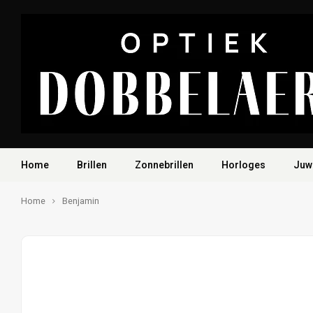
Home
Brillen
Zonnebrillen
Horloges
Juw
Home
Benjamin