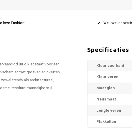
e love Fashion!
We love innovati
Specificaties
rvaardigd uit dik acetaat voor een
Kleur voorkant
-scharnier met groeven en rivetten,
Kleur veren
owel trendy als architecturaal,
rne, resoluut mannelijke stijl.
Maat glas
Neusmaat
Lengte veren
Plakketten