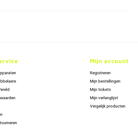
ervice
Mijn account
apparaten
Registreren
obbelaere
Mijn bestellingen
Wereld
Mijn tickets
rwaarden
Mijn verlanglijst
Vergelijk producten
en
tourneren