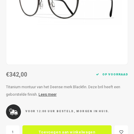
Kettingen
Reserveleesbrillen
Kettingen
Reserveleesbrillen
Armbanden
Oordoppen
Armbanden
Oordoppen
€342,00
OP VOORRAAD
Titanium montuur van het Deense merk Blackfin. Deze bril heeft een
geborstelde finish.
Lees meer
VOOR 12:00 UUR BESTELD, MORGEN IN HUIS.
Toevoegen aan winkelwagen