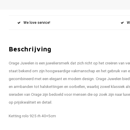
We love service!
W
Beschrijving
Orage Juwelen is een juweliersmerk dat zich richt op het creëren van ver
staat bekend om zijn hoogwaardige vakmanschap en het gebruik van e
gecombineerd met een elegant en modern design. Orage Juwelen biedt 
en armbanden tot halskettingen en oorbellen, waarbij zowel klassiek a
sieraden van Orage zijn bedoeld voor mensen die op zoek zijn naar luxe j
op prijskwaliteit en detail.
Ketting rolo 925 rh 40+5cm