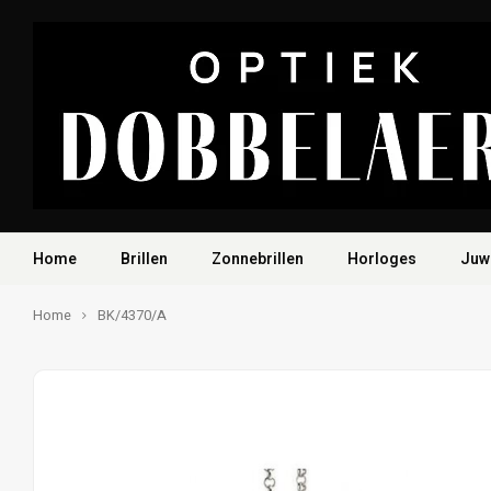
Home
Brillen
Zonnebrillen
Horloges
Juw
Home
BK/4370/A