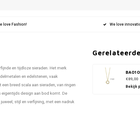
e love Fashion!
We love innovati
Gerelateerd
fijnde en tijdloze sieraden. Het merk
BA01
delmetalen en edelstenen, vaak
€89,00
een breed scala aan sieraden, van ringen
Bekijk 
ls eigentijds design aan bod komt. De
uweel, stijl en verfijning, met een nadruk