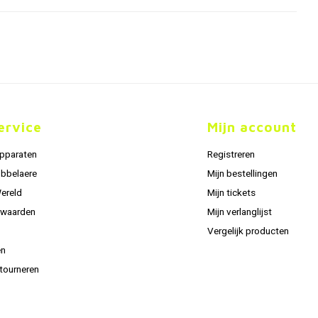
ervice
Mijn account
apparaten
Registreren
obbelaere
Mijn bestellingen
Wereld
Mijn tickets
rwaarden
Mijn verlanglijst
Vergelijk producten
en
tourneren