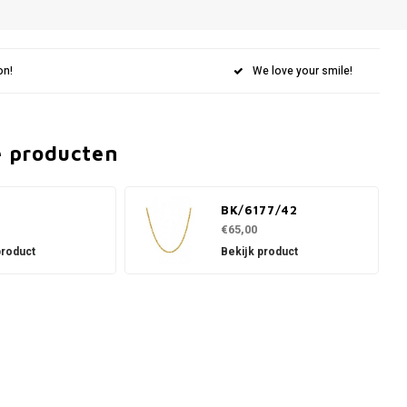
on!
We love your smile!
e producten
0
BK/6177/42
€65,00
product
Bekijk product