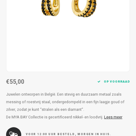
Kettingen
Reserveleesbrillen
Kettingen
Reserveleesbrillen
Armbanden
Oordoppen
Armbanden
Oordoppen
€55,00
OP VOORRAAD
Juwelen ontworpen in België. Een stevig en duurzaam metaal zoals
messing of roestvrij staal, ondergedompeld in een fijn laagje goud of
zilver, zodat je kunt “stralen als een diamant”.
De MYA BAY Collectie is gecertificeerd nikkel- en loodvrij.
Lees meer
VOOR 12:00 UUR BESTELD, MORGEN IN HUIS.