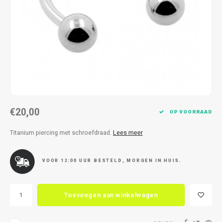
Kettingen
Reserveleesbrillen
Kettingen
Reserveleesbrillen
Armbanden
Oordoppen
Armbanden
Oordoppen
€20,00
OP VOORRAAD
Titanium piercing met schroefdraad.
Lees meer
VOOR 12:00 UUR BESTELD, MORGEN IN HUIS.
Toevoegen aan winkelwagen