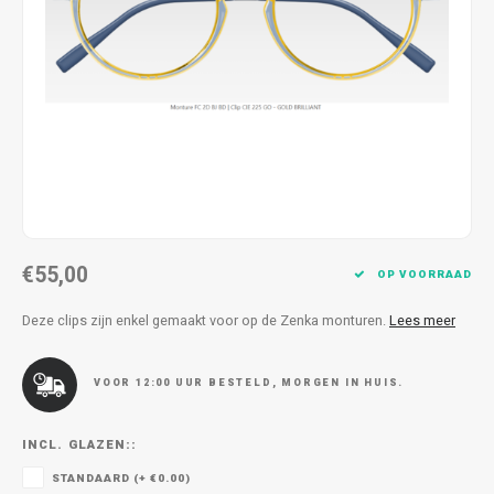
Kettingen
Reserveleesbrillen
Kettingen
Reserveleesbrillen
Armbanden
Oordoppen
Armbanden
Oordoppen
€55,00
OP VOORRAAD
Deze clips zijn enkel gemaakt voor op de Zenka monturen.
Lees meer
VOOR 12:00 UUR BESTELD, MORGEN IN HUIS.
INCL. GLAZEN::
STANDAARD (+ €0.00)