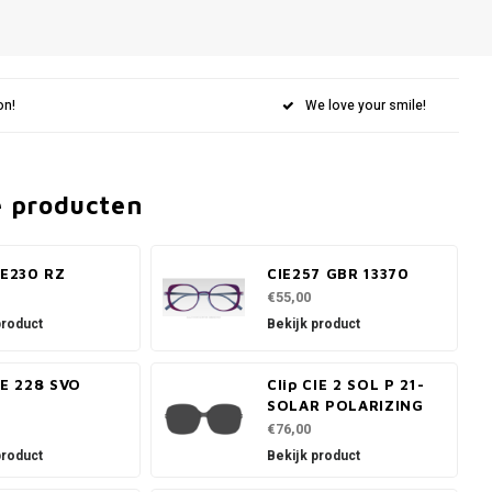
on!
We love your smile!
e producten
IE230 RZ
CIE257 GBR 13370
€55,00
product
Bekijk product
IE 228 SVO
Clip CIE 2 SOL P 21-
SOLAR POLARIZING
€76,00
product
Bekijk product