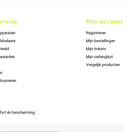
ervice
Mijn account
apparaten
Registreren
obbelaere
Mijn bestellingen
Wereld
Mijn tickets
rwaarden
Mijn verlanglijst
Vergelijk producten
en
tourneren
fort én bescherming