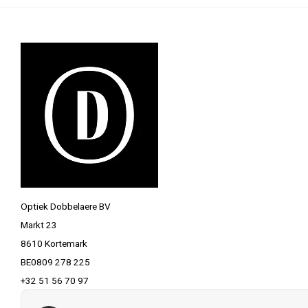
Optiek Dobbelaere BV
Markt 23
8610 Kortemark
BE0809 278 225
+32 51 56 70 97
info@optiekdobbelaere.be