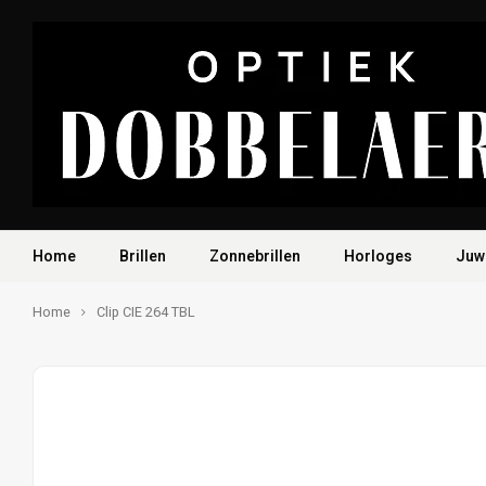
Home
Brillen
Zonnebrillen
Horloges
Juw
Home
Clip CIE 264 TBL