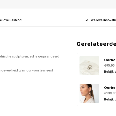
e love Fashion!
We love innovati
Gerelateerd
rische sculpturen, zul je gegarandeerd
Oorbe
€95,00
hoeveelheid glamour voor je meest
Bekijk 
Oorbe
€139,0
Bekijk 