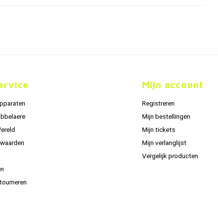
ervice
Mijn account
apparaten
Registreren
obbelaere
Mijn bestellingen
Wereld
Mijn tickets
rwaarden
Mijn verlanglijst
Vergelijk producten
en
tourneren