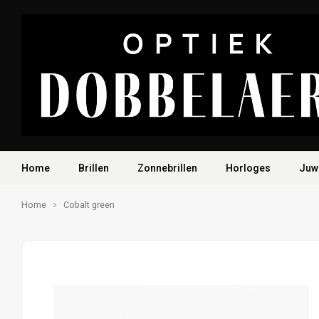
Home
Brillen
Zonnebrillen
Horloges
Juw
Home
Cobalt green