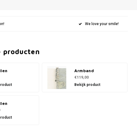
on!
We love your smile!
e producten
llen
Armband
€119,00
product
Bekijk product
llen
0
product