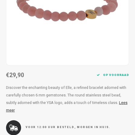
Kettingen
Reserveleesbrillen
Kettingen
Reserveleesbrillen
Armbanden
Oordoppen
Armbanden
Oordoppen
€29,90
OP VOORRAAD
Discover the enchanting beauty of Elle, a refined bracelet adorned with
carefully chosen 6 mm gemstones. The round stainless steel bead,
subtly adorned with the YSA logo, adds a touch of timeless class.
Lees
meer
VOOR 12:00 UUR BESTELD, MORGEN IN HUIS.