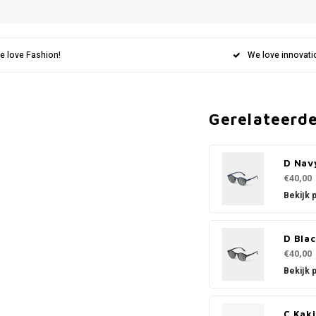
e love Fashion!
We love innovati
Gerelateerd
D Nav
€40,00
Bekijk 
D Bla
€40,00
Bekijk 
C Kak