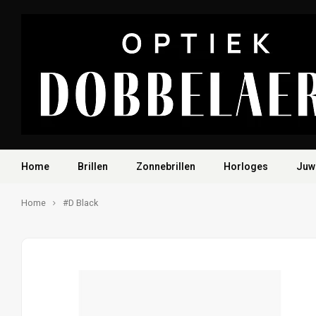
Home
Brillen
Zonnebrillen
Horloges
Juw
Home
#D Black