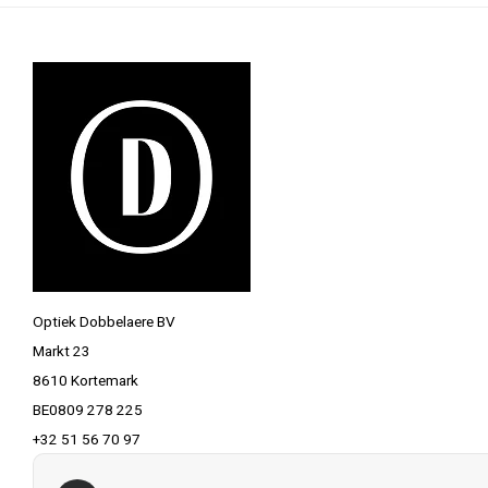
Optiek Dobbelaere BV
Markt 23
8610 Kortemark
BE0809 278 225
+32 51 56 70 97
info@optiekdobbelaere.be