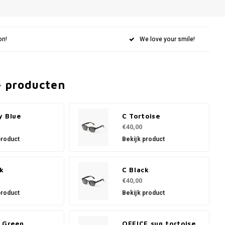
on!
We love your smile!
e producten
y Blue
C Tortoise
€40,00
product
Bekijk product
ck
C Black
€40,00
product
Bekijk product
i Green
OFFICE sun tortoise