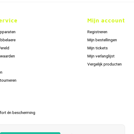
ervice
Mijn account
apparaten
Registreren
obbelaere
Mijn bestellingen
Wereld
Mijn tickets
rwaarden
Mijn verlanglijst
Vergelijk producten
en
tourneren
fort én bescherming