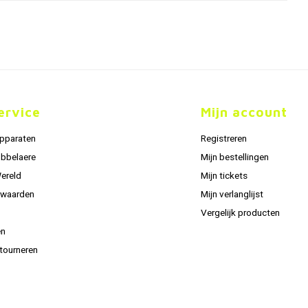
ervice
Mijn account
apparaten
Registreren
obbelaere
Mijn bestellingen
Wereld
Mijn tickets
rwaarden
Mijn verlanglijst
Vergelijk producten
en
tourneren