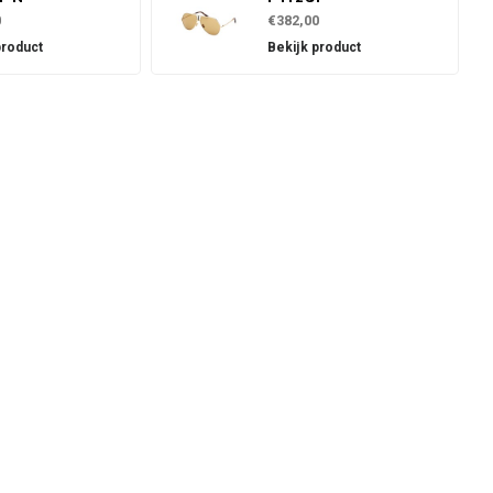
0
€382,00
product
Bekijk product