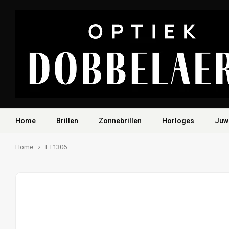
Home
Brillen
Zonnebrillen
Horloges
Juw
Home
FT1306