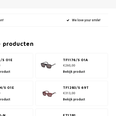
on!
We love your smile!
e producten
1/S 01E
TF1176/S 01A
0
€260,00
product
Bekijk product
4/S 01E
TF1283/S 69T
0
€313,00
product
Bekijk product
1-N
FT1281