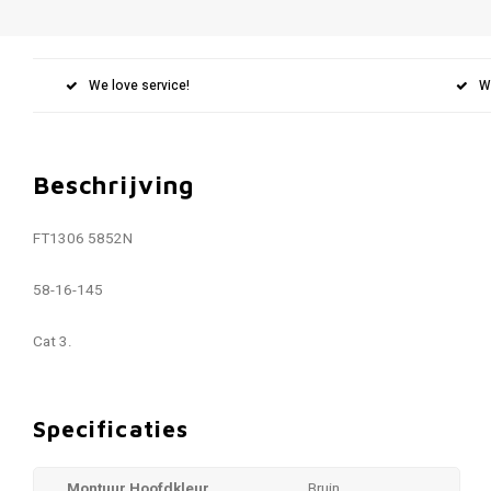
We love service!
W
Beschrijving
FT1306 5852N
58-16-145
Cat 3.
Specificaties
Montuur Hoofdkleur
Bruin