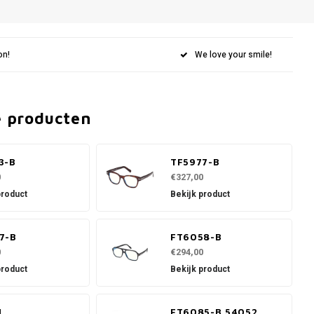
on!
We love your smile!
e producten
3-B
TF5977-B
0
€327,00
product
Bekijk product
7-B
FT6058-B
0
€294,00
product
Bekijk product
1
FT6085-B 54052