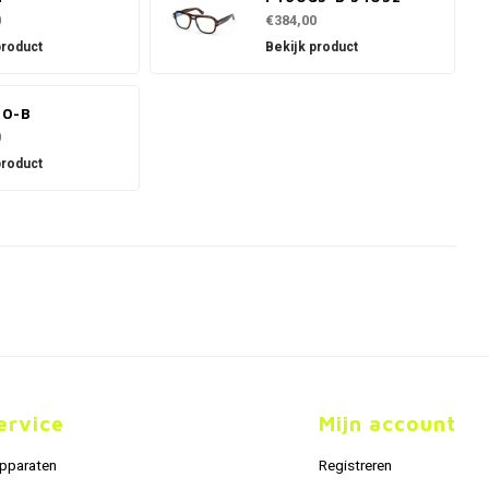
0
€384,00
product
Bekijk product
90-B
0
product
ervice
Mijn account
apparaten
Registreren