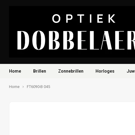
Home
Brillen
Zonnebrillen
Horloges
Juw
Home
FT6090-B 045