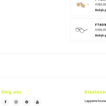
€382,0
Bekijk 
FT60
€306,0
Bekijk 
Volg ons
Klantens
Lapperre hoor