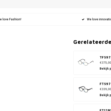
e love Fashion!
We love innovati
Gerelateerd
TF597
€375,0
Bekijk 
FT597
€339,0
Bekijk 
FT128