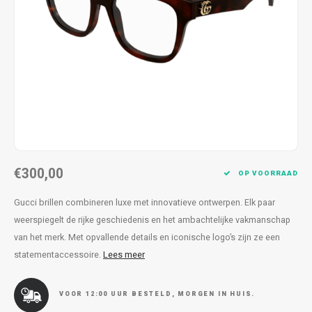
Kettingen
Reserveleesbrillen
Kettingen
Reserveleesbrillen
Armbanden
Oordoppen
Armbanden
Oordoppen
€300,00
OP VOORRAAD
Gucci brillen combineren luxe met innovatieve ontwerpen. Elk paar
weerspiegelt de rijke geschiedenis en het ambachtelijke vakmanschap
van het merk. Met opvallende details en iconische logo’s zijn ze een
statementaccessoire.
Lees meer
VOOR 12:00 UUR BESTELD, MORGEN IN HUIS.