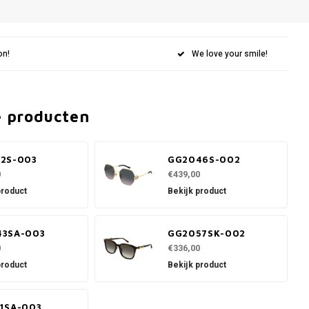
on!
We love your smile!
e producten
2S-003
GG2046S-002
0
€439,00
product
Bekijk product
43SA-003
GG2057SK-002
0
€336,00
product
Bekijk product
1SA-003