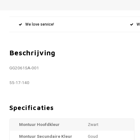
We love service!
W
Beschrijving
GG2061SA
-001
55-17-140
Specificaties
Montuur Hoofdkleur
Zwart
Montuur Secundaire Kleur
Goud