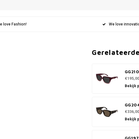
e love Fashion!
We love innovati
Gerelateerd
GG210
€195,0
Bekijk 
GG20
€336,0
Bekijk 
GG197