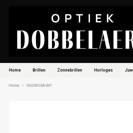
Home
Brillen
Zonnebrillen
Horloges
Juw
Home
GG2061SA-001