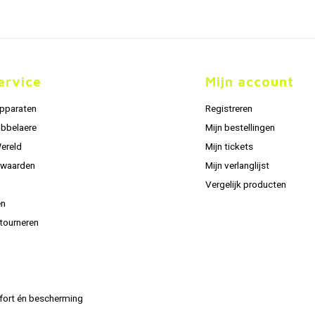
ervice
Mijn account
apparaten
Registreren
obbelaere
Mijn bestellingen
Wereld
Mijn tickets
rwaarden
Mijn verlanglijst
Vergelijk producten
en
tourneren
fort én bescherming