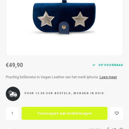
Kettingen
Reserveleesbrillen
Kettingen
Reserveleesbrillen
Armbanden
Oordoppen
Armbanden
Oordoppen
€49,90
OP VOORRAAD
Prachtig brillenetui in Vegan Leather van het merk Iphoria.
Lees meer
VOOR 12:00 UUR BESTELD, MORGEN IN HUIS.
Toevoegen aan winkelwagen