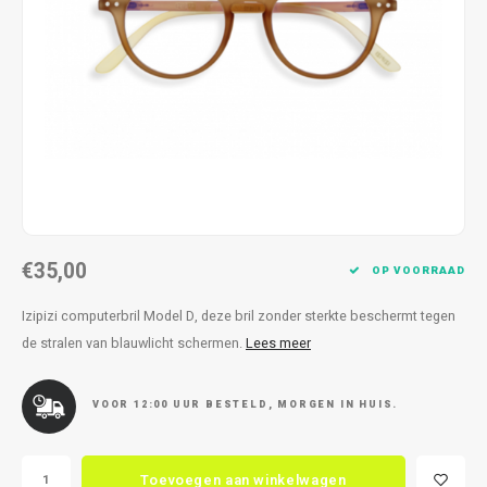
Kettingen
Reserveleesbrillen
Kettingen
Reserveleesbrillen
Armbanden
Oordoppen
Armbanden
Oordoppen
€35,00
OP VOORRAAD
Izipizi computerbril Model D, deze bril zonder sterkte beschermt tegen
de stralen van blauwlicht schermen.
Lees meer
VOOR 12:00 UUR BESTELD, MORGEN IN HUIS.
Toevoegen aan winkelwagen