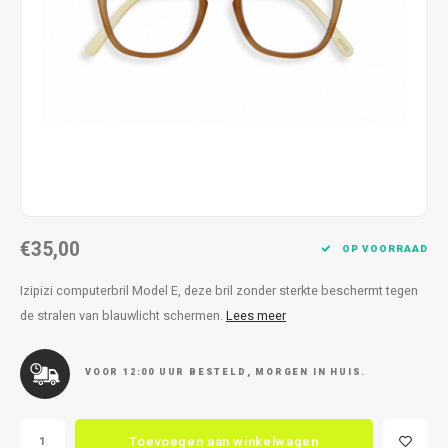
Kettingen
Reserveleesbrillen
Kettingen
Reserveleesbrillen
Armbanden
Oordoppen
Armbanden
Oordoppen
€35,00
OP VOORRAAD
Izipizi computerbril Model E, deze bril zonder sterkte beschermt tegen
de stralen van blauwlicht schermen.
Lees meer
VOOR 12:00 UUR BESTELD, MORGEN IN HUIS.
Toevoegen aan winkelwagen