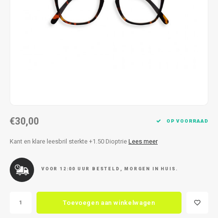
Kettingen
Reserveleesbrillen
Kettingen
Reserveleesbrillen
Armbanden
Oordoppen
Armbanden
Oordoppen
€30,00
OP VOORRAAD
Kant en klare leesbril sterkte +1.50 Dioptrie
Lees meer
VOOR 12:00 UUR BESTELD, MORGEN IN HUIS.
Toevoegen aan winkelwagen