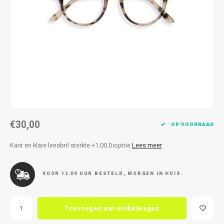
Kettingen
Reserveleesbrillen
Kettingen
Reserveleesbrillen
Armbanden
Oordoppen
Armbanden
Oordoppen
€30,00
OP VOORRAAD
Kant en klare leesbril sterkte +1.00 Dioptrie
Lees meer
VOOR 12:00 UUR BESTELD, MORGEN IN HUIS.
Toevoegen aan winkelwagen