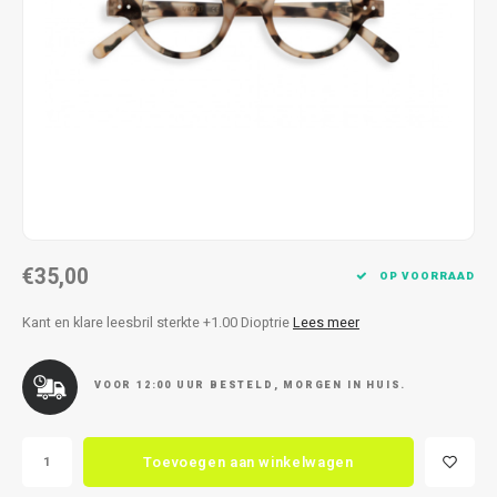
Kettingen
Reserveleesbrillen
Kettingen
Reserveleesbrillen
Armbanden
Oordoppen
Armbanden
Oordoppen
€35,00
OP VOORRAAD
Kant en klare leesbril sterkte +1.00 Dioptrie
Lees meer
VOOR 12:00 UUR BESTELD, MORGEN IN HUIS.
Toevoegen aan winkelwagen