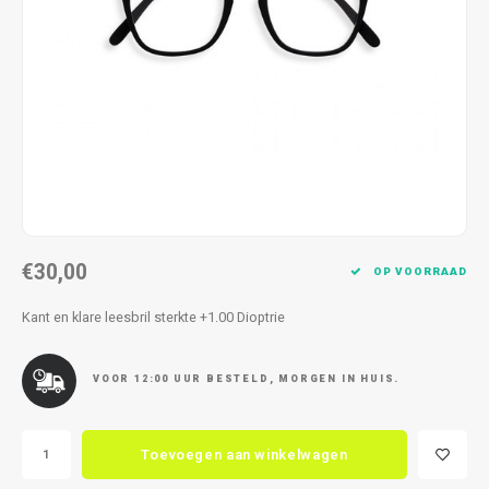
Kettingen
Reserveleesbrillen
Kettingen
Reserveleesbrillen
Armbanden
Oordoppen
Armbanden
Oordoppen
€30,00
OP VOORRAAD
Kant en klare leesbril sterkte +1.00 Dioptrie
VOOR 12:00 UUR BESTELD, MORGEN IN HUIS.
Toevoegen aan winkelwagen