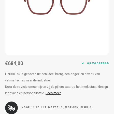
Kettingen
Reserveleesbrillen
Kettingen
Reserveleesbrillen
Armbanden
Oordoppen
Armbanden
Oordoppen
€684,00
OP VOORRAAD
LINDBERG is geboren uit een idee: breng een ongezien niveau van
vakmanschap naar de industrie.
Door deze visie omschrijven zij de pijlers waarop het merk staat: design,
innovatie en personalisatie.
Lees meer
VOOR 12:00 UUR BESTELD, MORGEN IN HUIS.