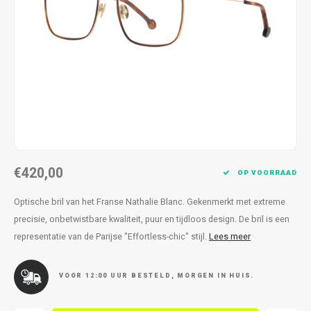
Kettingen
Reserveleesbrillen
Kettingen
Reserveleesbrillen
Armbanden
Oordoppen
Armbanden
Oordoppen
€420,00
OP VOORRAAD
Optische bril van het Franse Nathalie Blanc. Gekenmerkt met extreme
precisie, onbetwistbare kwaliteit, puur en tijdloos design. De bril is een
representatie van de Parijse "Effortless-chic" stijl.
Lees meer
VOOR 12:00 UUR BESTELD, MORGEN IN HUIS.