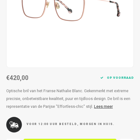
Kettingen
Reserveleesbrillen
Kettingen
Reserveleesbrillen
Armbanden
Oordoppen
Armbanden
Oordoppen
€420,00
OP VOORRAAD
Optische bril van het Franse Nathalie Blanc. Gekenmerkt met extreme
precisie, onbetwistbare kwaliteit, puur en tijdloos design. De bril is een
representatie van de Parijse "Effortless-chic" stijl.
Lees meer
VOOR 12:00 UUR BESTELD, MORGEN IN HUIS.