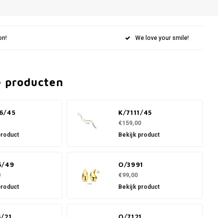
on!
We love your smile!
e producten
6/45
K/7111/45
€159,00
product
Bekijk product
5/49
O/3991
0
€99,00
product
Bekijk product
5/21
O/7121