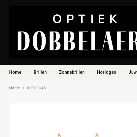
Home
Brillen
Zonnebrillen
Horloges
Juw
Home
K/2193/45