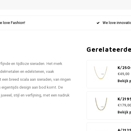
e love Fashion!
We love innovati
Gerelateerd
fijnde en tijdloze sieraden. Het merk
K/250
delmetalen en edelstenen, vaak
€49,00
een breed scala aan sieraden, van ringen
Bekijk 
ls eigentijds design aan bod komt. De
uweel, stijl en verfijning, met een nadruk
K/219
€179,0
Bekijk 
A/212