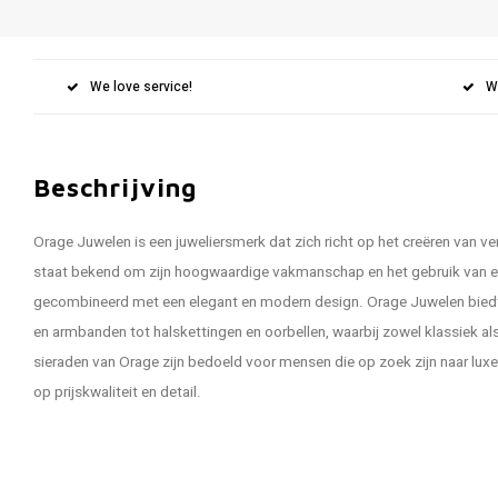
We love service!
W
Beschrijving
Orage Juwelen is een juweliersmerk dat zich richt op het creëren van ver
staat bekend om zijn hoogwaardige vakmanschap en het gebruik van e
gecombineerd met een elegant en modern design. Orage Juwelen biedt 
en armbanden tot halskettingen en oorbellen, waarbij zowel klassiek a
sieraden van Orage zijn bedoeld voor mensen die op zoek zijn naar luxe j
op prijskwaliteit en detail.