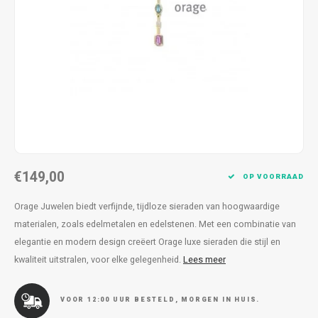
Kettingen
Reserveleesbrillen
Kettingen
Reserveleesbrillen
Armbanden
Oordoppen
Armbanden
Oordoppen
€149,00
OP VOORRAAD
Orage Juwelen biedt verfijnde, tijdloze sieraden van hoogwaardige
materialen, zoals edelmetalen en edelstenen. Met een combinatie van
elegantie en modern design creëert Orage luxe sieraden die stijl en
kwaliteit uitstralen, voor elke gelegenheid.
Lees meer
VOOR 12:00 UUR BESTELD, MORGEN IN HUIS.