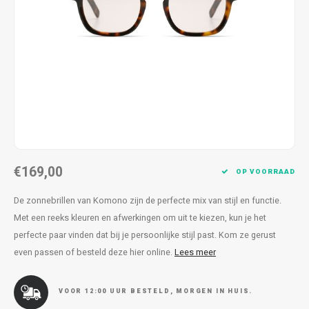
Kettingen
Reserveleesbrillen
Kettingen
Reserveleesbrillen
Armbanden
Oordoppen
Armbanden
Oordoppen
€169,00
OP VOORRAAD
De zonnebrillen van Komono zijn de perfecte mix van stijl en functie.
Met een reeks kleuren en afwerkingen om uit te kiezen, kun je het
perfecte paar vinden dat bij je persoonlijke stijl past. Kom ze gerust
even passen of besteld deze hier online.
Lees meer
VOOR 12:00 UUR BESTELD, MORGEN IN HUIS.