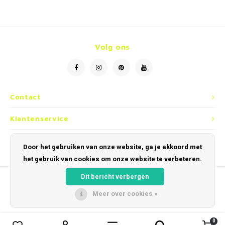
Volg ons
Contact
Klantenservice
Mijn account
Door het gebruiken van onze website, ga je akkoord met
het gebruik van cookies om onze website te verbeteren.
Dit bericht verbergen
Meer over cookies »
© Copyright 2026 Optiek en Horloges Dobbelaere - Powered by
Lightspeed
-
Theme by
Shopmonkey
0
0
Vergelijk producten