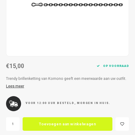
Kettingen
Reserveleesbrillen
Kettingen
Reserveleesbrillen
Armbanden
Oordoppen
Armbanden
Oordoppen
€15,00
OP VOORRAAD
Trendy brillenketting van Komono geeft een meerwaarde aan uw outfit.
Lees meer
VOOR 12:00 UUR BESTELD, MORGEN IN HUIS.
Toevoegen aan winkelwagen