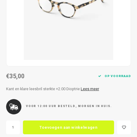
Kettingen
Reserveleesbrillen
Kettingen
Reserveleesbrillen
Armbanden
Oordoppen
Armbanden
Oordoppen
€35,00
OP VOORRAAD
Kant en klare leesbril sterkte +2.00 Dioptrie
Lees meer
VOOR 12:00 UUR BESTELD, MORGEN IN HUIS.
Toevoegen aan winkelwagen