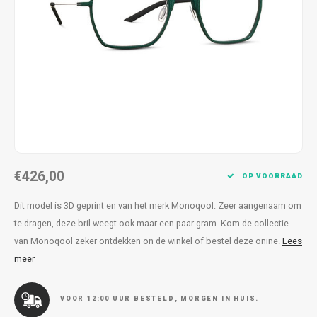
Kettingen
Reserveleesbrillen
Kettingen
Reserveleesbrillen
Armbanden
Oordoppen
Armbanden
Oordoppen
€426,00
OP VOORRAAD
Dit model is 3D geprint en van het merk Monoqool. Zeer aangenaam om
te dragen, deze bril weegt ook maar een paar gram. Kom de collectie
van Monoqool zeker ontdekken on de winkel of bestel deze onine.
Lees
meer
VOOR 12:00 UUR BESTELD, MORGEN IN HUIS.