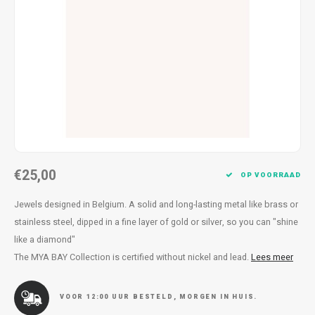
Kettingen
Reserveleesbrillen
Kettingen
Reserveleesbrillen
Armbanden
Oordoppen
Armbanden
Oordoppen
€25,00
OP VOORRAAD
Jewels designed in Belgium. A solid and long-lasting metal like brass or
stainless steel, dipped in a fine layer of gold or silver, so you can "shine
like a diamond"
The MYA BAY Collection is certified without nickel and lead.
Lees meer
VOOR 12:00 UUR BESTELD, MORGEN IN HUIS.