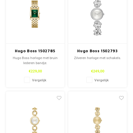
Kettingen
Reserveleesbrillen
Kettingen
Reserveleesbrillen
Armbanden
Oordoppen
Armbanden
Oordoppen
Hugo Boss 1502785
Hugo Boss 1502793
Hugo Boss horloge met bruin
Zilveren horloge met schakels.
lederen bandje.
€229,00
€249,00
Vergelijk
Vergelijk