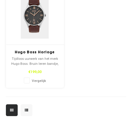
Hugo Boss Horloge
Tijdloos uurwerk van het merk
Hugo Boss. Bruin leren bandje,
quartz binnenwerk, rose gold
€199,00
accenten zijn enkele
kenmerken van dit horloge.
Vergelijk