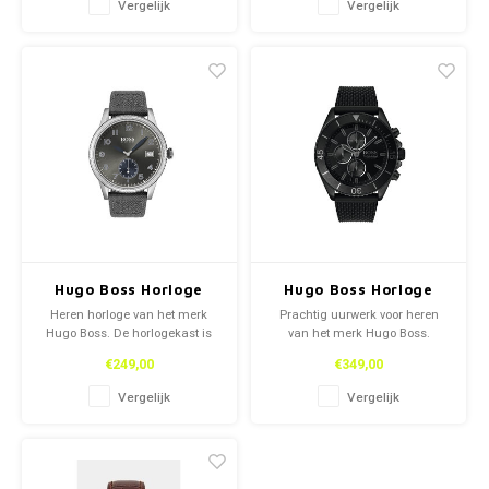
Vergelijk
Vergelijk
Hugo Boss Horloge
Hugo Boss Horloge
Heren horloge van het merk
Prachtig uurwerk voor heren
Hugo Boss. De horlogekast is
van het merk Hugo Boss.
prachtig afgewerkt.
Rubberen zwarte band en
€249,00
€349,00
Dagaanduiding maken deel uit
zwarte horlogekast geeft een
van dit horloge. Prachtige tinten
sportieve look aan dit uurwerk.
Vergelijk
Vergelijk
grijs.