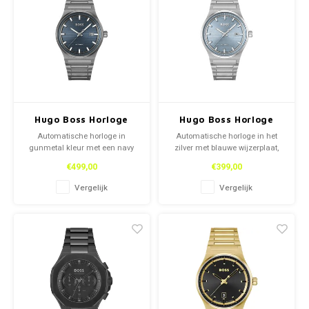
Hugo Boss Horloge
Hugo Boss Horloge
Automatische horloge in
Automatische horloge in het
gunmetal kleur met een navy
zilver met blauwe wijzerplaat,
blauwe wijzerplaat, van Hugo
van Hugo Boss.
€499,00
€399,00
Boss.
Vergelijk
Vergelijk