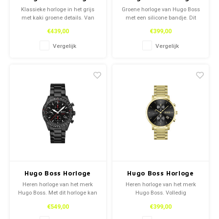
Klassieke horloge in het grijs
Groene horloge van Hugo Boss
met kaki groene details. Van
met een silicone bandje. Dit
het merk Hugo Boss.
model is voor mannen.
€439,00
€399,00
Vergelijk
Vergelijk
Hugo Boss Horloge
Hugo Boss Horloge
Heren horloge van het merk
Heren horloge van het merk
Hugo Boss. Met dit horloge kan
Hugo Boss. Volledig
je perfect gaan zwemmen of
goudkleurig horloge met een
€549,00
€399,00
zelfs duiken tot een diepte van
zwarte binnenwerk.
20 meter.