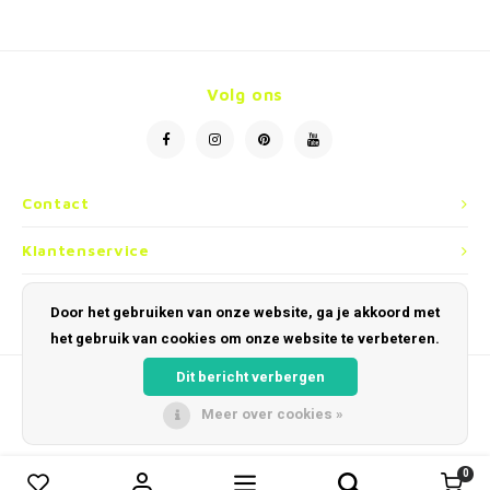
Volg ons
Contact
Klantenservice
Mijn account
Door het gebruiken van onze website, ga je akkoord met
het gebruik van cookies om onze website te verbeteren.
Dit bericht verbergen
Meer over cookies »
© Copyright 2026 Optiek en Horloges Dobbelaere - Powered by
Lightspeed
-
Theme by
Shopmonkey
0
0
Vergelijk producten