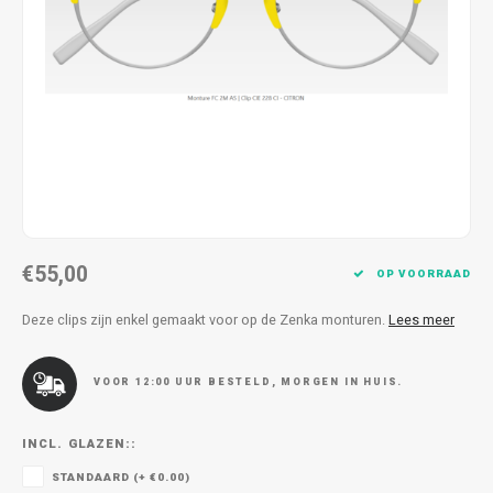
Kettingen
Reserveleesbrillen
Kettingen
Reserveleesbrillen
Armbanden
Oordoppen
Armbanden
Oordoppen
€55,00
OP VOORRAAD
Deze clips zijn enkel gemaakt voor op de Zenka monturen.
Lees meer
VOOR 12:00 UUR BESTELD, MORGEN IN HUIS.
INCL. GLAZEN::
STANDAARD (+ €0.00)