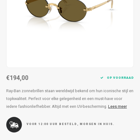
Kettingen
Reserveleesbrillen
Kettingen
Reserveleesbrillen
Armbanden
Oordoppen
Armbanden
Oordoppen
€194,00
OP VOORRAAD
Ray-Ban zonnebrillen staan wereldwijd bekend om hun iconische stijl en
topkwaliteit. Perfect voor elke gelegenheid en een must-have voor
iedere fashionliefhebber. Altijd met een UV-bescherming.
Lees meer
VOOR 12:00 UUR BESTELD, MORGEN IN HUIS.