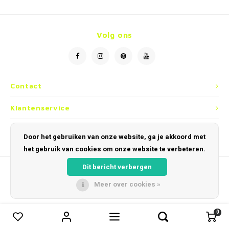
Volg ons
Contact
Klantenservice
Mijn account
Door het gebruiken van onze website, ga je akkoord met
het gebruik van cookies om onze website te verbeteren.
Dit bericht verbergen
Meer over cookies »
© Copyright 2026 Optiek en Horloges Dobbelaere - Powered by
Lightspeed
-
Theme by
Shopmonkey
0
0
Vergelijk producten