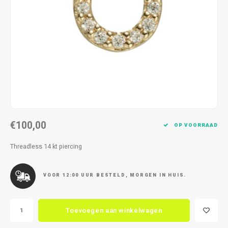
Kettingen
Reserveleesbrillen
Kettingen
Reserveleesbrillen
Armbanden
Oordoppen
Armbanden
Oordoppen
€100,00
OP VOORRAAD
Threadless 14 kt piercing
VOOR 12:00 UUR BESTELD, MORGEN IN HUIS.
Toevoegen aan winkelwagen